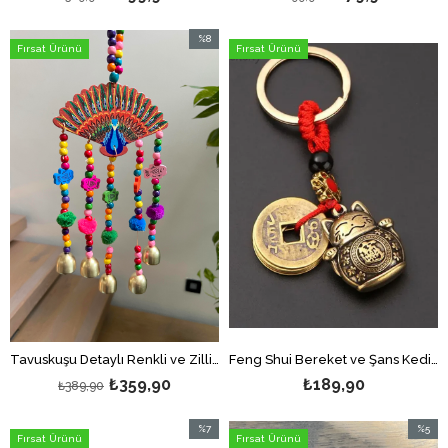
%8
Fırsat Ürünü
Fırsat Ürünü
İndirim
%8İndirim
Tavuskuşu Detaylı Renkli ve Zilli Duvar Dekoru/Rüzgar Çanı/Feng Shui Bereket Zili
Feng Shui Bereket ve Şans Kedisi Anahtarlığı (Maneki Neko Figürlü Anahtarlık)
₺359,90
₺189,90
₺389,90
%7
%5
Fırsat Ürünü
Fırsat Ürünü