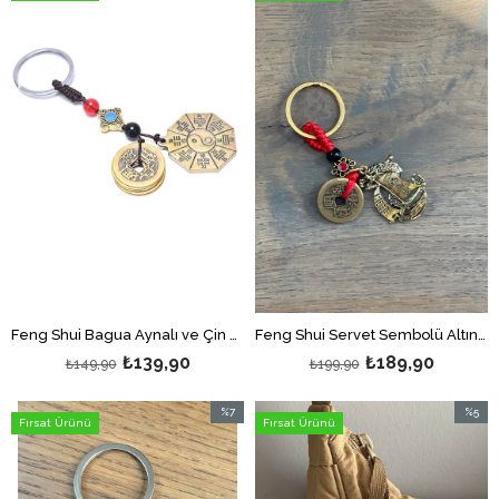
İndirim
İndirim
%7İndirim
%5İndir
Feng Shui Bagua Aynalı ve Çin Şans Paraları Figürlü Anahtarlık
Feng Shui Servet Sembolü Altın Gemi ve Çin Şans Paralı Anahtarlık
₺139,90
₺189,90
₺149,90
₺199,90
%7
%5
Fırsat Ürünü
Fırsat Ürünü
İndirim
İndirim
%7İndirim
%5İndir