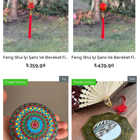
Feng Shui İyi Şans Ve Bereket Figürleri Asılabilir Dekor /Çin Feneri - Çift Balık Figürlü
Feng Shui İyi Şans Ve Bereket Figürleri Asılabilir Dekor /Çin Feneri - Yelpaze Ve Hayat Ağacı Figürlü
₺359,90
₺439,90
%5
%10
Fırsat Ürünü
Fırsat Ürünü
İndirim
İndirim
%5İndirim
%10İndi