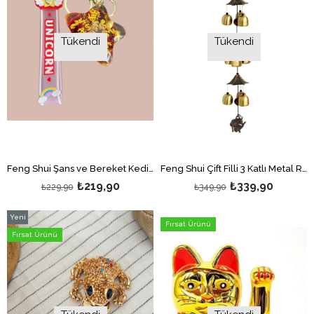
Tükendi
Tükendi
Feng Shui Şans ve Bereket Kedisi Figürlü Sulu Anahtarlık / Çanta Süsü Patili Kedi Model 5(Maneki Neko)
Feng Shui Çift Filli 3 Katlı Metal Rüzgar Çanı - 72 cm uzunluk
₺219,90
₺339,90
₺229,90
₺349,90
Yeni
Fırsat Ürünü
Ürün
Fırsat Ürünü