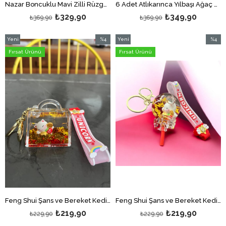
Nazar Boncuklu Mavi Zilli Rüzgar Çanı/ Nazarlıklı Rüzgar Çanı/Duvar Dekoru Nazarlık Model2
6 Adet Atlıkarınca Yılbaşı Ağaç Süsü/ Kutulu ve 6'lı Set Ahşap Atlıkarınca Yeniyıl Süsü/Yılbaşı Hediyesi
₺329,90
₺349,90
₺369,90
₺369,90
Yeni
%4
Yeni
%4
Ürün
İndirim
Ürün
İndirim
Fırsat Ürünü
Fırsat Ürünü
%4İndirim
%4İndir
Feng Shui Şans ve Bereket Kedisi Figürlü Sulu Anahtarlık / Çanta Süsü Patili Kedi Model 3(Maneki Neko)
Feng Shui Şans ve Bereket Kedisi Figürlü Sulu Anahtarlık / Çanta Süsü Patili Kedi Model 4(Maneki Neko)
₺219,90
₺219,90
₺229,90
₺229,90