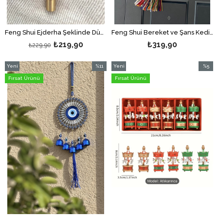
Feng Shui Ejderha Şeklinde Düdük Bereket ve Şans Kedisi Anahtarlığı (Ses Çıkarır Düdük)
Feng Shui Bereket ve Şans Kedisi Asılabilir Dekor /Maneki Neko Kırmızı Detaylı Gold Araba Aynası Süsü
₺219,90
₺319,90
₺229,90
Yeni
%11
Yeni
%5
Ürün
İndirim
Ürün
İndirim
Fırsat Ürünü
Fırsat Ürünü
%11İndirim
%5İndir