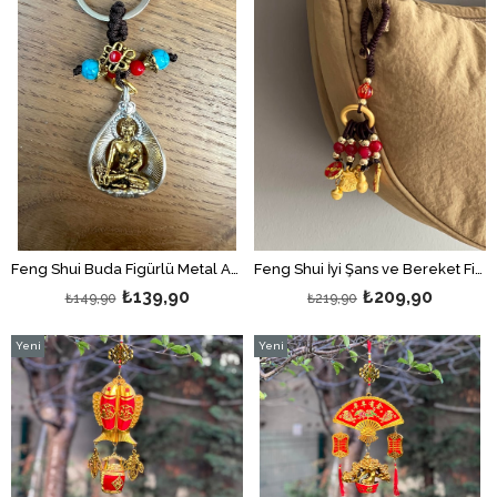
Feng Shui Buda Figürlü Metal Anahtarlık
Feng Shui İyi Şans ve Bereket Figürleri Charmlı Anahtarlık/ Çanta Süsü / Telefon Süsü
₺139,90
₺209,90
₺149,90
₺219,90
Yeni
Yeni
Ürün
Ürün