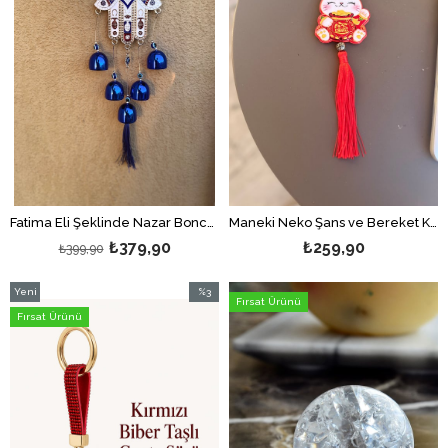
Fatima Eli Şeklinde Nazar Boncuklu Metal Zilli Rüzgar Çanı/Nazarlık Duvar Dekoru
Maneki Neko Şans ve Bereket Kedisi Seramik Duvar Dekoru
₺379,90
₺259,90
₺399,90
Yeni
%3
Fırsat Ürünü
Ürün
İndirim
Fırsat Ürünü
%3İndirim