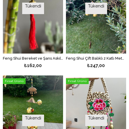
Tükendi
Tükendi
Feng Shui Bereket ve Şans Askılı Zil Süs/ Buda Figürlü Mini Rüzgar Çanı
Feng Shui Çift Balıklı 2 Katlı Metal Rüzgar Çanı - 60 cm uzunluk
₺162,00
₺247,00
Fırsat Ürünü
Fırsat Ürünü
Tükendi
Tükendi