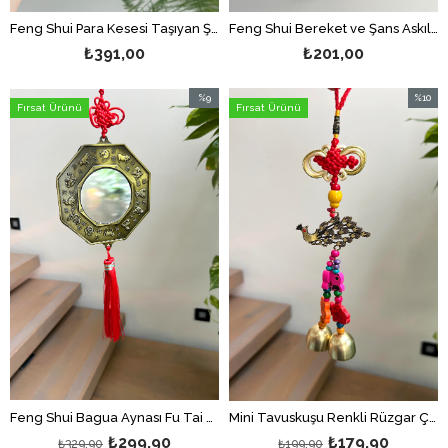
Feng Shui Para Kesesi Taşıyan Şans Domuzcuğu ve Bebekleri Biblosu - (14 cm)
Feng Shui Bereket ve Şans Askılı Zil Dekor Bagua Aynalı
₺391,00
₺201,00
%9
%10
Fırsat Ürünü
Fırsat Ürünü
İndirim
İndirim
%9İndirim
%10İndi
Feng Shui Bagua Aynası Fu Tai Chi - Arka Tarafı Çin Zodyak /Burç Sembollü Asılabilir Ayna
Mini Tavuskuşu Renkli Rüzgar Çanı/Feng Shui Bereket Zili
₺299,90
₺179,90
₺329,90
₺199,90