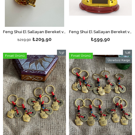
Feng Shui El Sallayan Bereket ve Şans Kedisi (Maneki Neko ) Anahtarlık Model 2
Feng Shui El Sallayan Bereket ve Şans Kedisi - Güneş Enerjili- Maneki Neko - 9 cm
₺209,90
₺599,90
₺219,90
%37
%28
Fırsat Ürünü
Fırsat Ürünü
İndirim
İndirim
Ücretsiz Kargo
%37İndirim
%28İndi