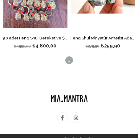
50 adet Feng Shui Bereket ve Şans Kedisi Anahtarlığı (Maneki Neko Figürlü Anahtarlık) (50'li) Hediyelik / Nikah şekeri Hediyesi / Düğün Hediyesi
Feng Shui Minyatür Ametist Ağaç ve Tapınak Biblo
₺4.800,00
₺259,90
₺7.999,90
₺279,90
1