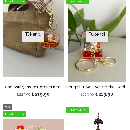
Fırsat Ürünü
Fırsat Ürünü
Tükendi
Tükendi
Feng Shui Şans ve Bereket Kedisi Figürlü Sulu Anahtarlık / Çanta Süsü Patili Kedi Model 1(Maneki Neko)
Feng Shui Şans ve Bereket Kedisi Figürlü Sulu Anahtarlık / Çanta Süsü Patili Kedi Model 2(Maneki Neko)
₺219,90
₺219,90
₺229,90
₺229,90
Yeni
Fırsat Ürünü
Ürün
Fırsat Ürünü