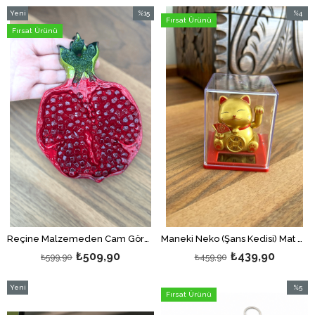
Yeni
%15
%4
Fırsat Ürünü
Ürün
İndirim
İndirim
Fırsat Ürünü
%15İndirim
%4İndir
Reçine Malzemeden Cam Görünümlü Nar Şeklinde Bereket Duvar Süsü /Nar Şeklinde Nazarlık Dekor
Maneki Neko (Şans Kedisi) Mat Gold Renk Pati Sallayan Güneş Enerjili Dekor
₺509,90
₺439,90
₺599,90
₺459,90
Yeni
%5
Fırsat Ürünü
Ürün
İndirim