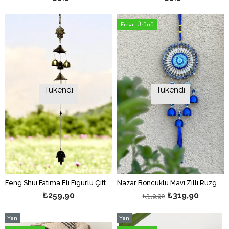
Fırsat Ürünü
Tükendi
Tükendi
Feng Shui Fatima Eli Figürlü Çift Katlı Metal Rüzgar Çanı - 60 cm uzunluk
Nazar Boncuklu Mavi Zilli Rüzgar Çanı/ Nazarlıklı Rüzgar Çanı/Duvar Dekoru Nazarlık-40 cm
₺259,90
₺319,90
₺359,90
Yeni
Yeni
Ürün
Ürün