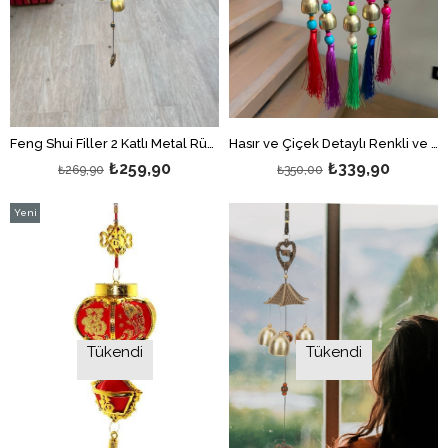
Feng Shui Filler 2 Katlı Metal Rüzgar Çanı Model2 - 55 cm uzunluk
Hasır ve Çiçek Detaylı Renkli ve Zilli Duvar Dekoru/Kapı Süsü/ Rüzgar Çanı
₺259,90
₺339,90
₺269,90
₺350,00
Yeni
Ürün
Tükendi
Tükendi