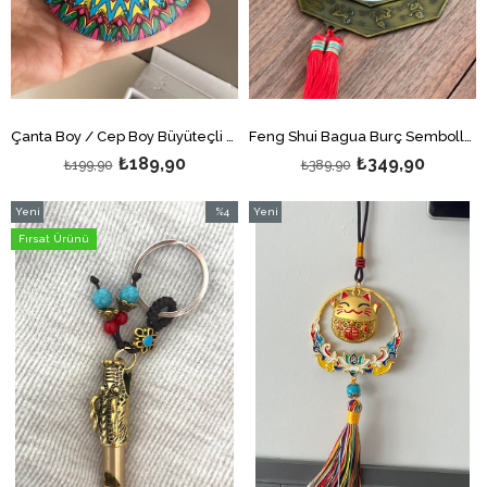
Çanta Boy / Cep Boy Büyüteçli Mandala Desenli Çift Taraflı El Aynası
Feng Shui Bagua Burç Sembollü Ayna Duvar Dekoru Büyük Boy
₺189,90
₺349,90
₺199,90
₺389,90
Yeni
%4
Yeni
Ürün
İndirim
Ürün
Fırsat Ürünü
%4İndirim