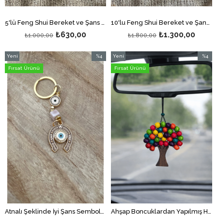
5'lü Feng Shui Bereket ve Şans Kedisi Anahtarlığı (Maneki Neko Figürlü Anahtarlık) (5 Adet)
10'lu Feng Shui Bereket ve Şans Kedisi Anahtarlığı (Maneki Neko Figürlü Anahtarlık) (10 Adet)
₺630,00
₺1.300,00
₺1.000,00
₺1.800,00
Yeni
%4
Yeni
%4
Ürün
İndirim
Ürün
İndirim
Fırsat Ürünü
Fırsat Ürünü
%4İndirim
%4İndir
Atnalı Şeklinde İyi Şans Sembolü Anahtarlık / At Nalı Çanta Süsü Dekor
Ahşap Boncuklardan Yapılmış Hayat Ağacı Kolye/Duvar Süsü/ Hayat Ağacı Araba Dikiz Ayna Süsü - Renkli Büyük Boy