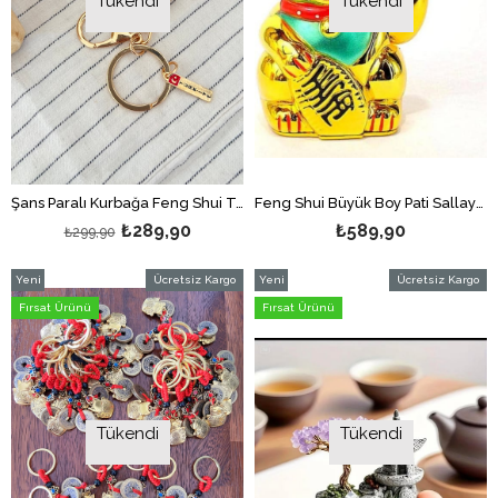
Tükendi
Tükendi
Şans Paralı Kurbağa Feng Shui Taşlı Parlak Anahtarlık/Feng Shui Para Kurbağası Çanta Süsü (Türkiye Charm Hediyeli)
Feng Shui Büyük Boy Pati Sallayan Bereket ve Şans Kedisi - Pilli - 15 cm-Maneki Neko
₺289,90
₺589,90
₺299,90
Yeni
Ücretsiz Kargo
Yeni
Ücretsiz Kargo
Ürün
Ürün
Fırsat Ürünü
Fırsat Ürünü
Tükendi
Tükendi