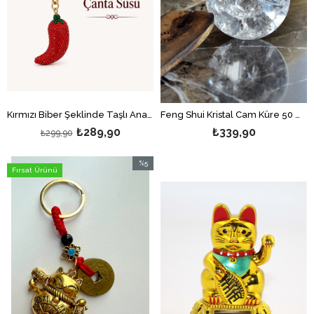
Kırmızı Biber Şeklinde Taşlı Anahtarlık / İtalyan Şans Biberi Çanta Süsü Charm
Feng Shui Kristal Cam Küre 50 mm
₺289,90
₺339,90
₺299,90
%5
Fırsat Ürünü
İndirim
%5İndirim