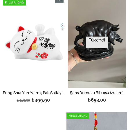
Fırsat Ürünü
İndirim
%5İndirim
Tükendi
Feng Shui Yan Yatmış Pati Sallayan Bereket ve Şans Kedisi Maneki Neko - Güneş Enerjili - 10 cm
Şans Domuzu Biblosu (20 cm)
₺399,90
₺653,00
₺419,90
Fırsat Ürünü