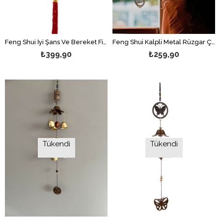
Feng Shui İyi Şans Ve Bereket Figürleri Asılabilir Dekor /Çin Feneri - Fener Figürlü
Feng Shui Kalpli Metal Rüzgar Çanı - 60 cm uzunluk
₺399,90
₺259,90
Tükendi
Tükendi