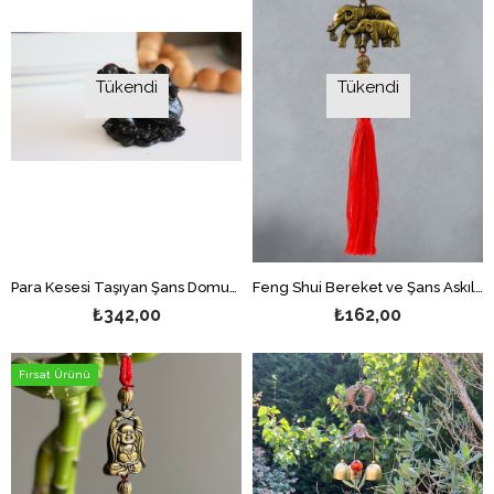
Tükendi
Tükendi
Para Kesesi Taşıyan Şans Domuzcuğu Biblosu - (9 cm)
Feng Shui Bereket ve Şans Askılı Zil Dekor Çift Fil Figürlü
₺342,00
₺162,00
Fırsat Ürünü