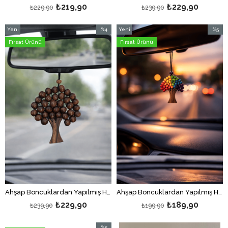
₺219,90
₺229,90
₺229,90
₺239,90
Yeni
%4
Yeni
%5
Ürün
İndirim
Ürün
İndirim
Fırsat Ürünü
Fırsat Ürünü
%4İndirim
%5İndir
Ahşap Boncuklardan Yapılmış Hayat Ağacı Kolye/Duvar Süsü/ Hayat Ağacı Araba Dikiz Ayna Süsü - Kahve Büyük Boy
Ahşap Boncuklardan Yapılmış Hayat Ağacı Kolye/Duvar Süsü/ Hayat Ağacı Araba Dikiz Ayna Süsü - Renkli Küçük Boy
₺229,90
₺189,90
₺239,90
₺199,90
%5