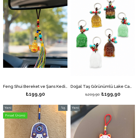
%5İndir
Feng Shui Bereket ve Şans Kedisi Asılabilir Dekor /Maneki Neko Gold Püsküllü Araba Aynası Süsü
Doğal Taş Görünümlü Lake Camdan Üretilmiş Buda Kafası Renkli Anahtarlık
₺199,90
₺199,90
₺209,90
Yeni
%5
Yeni
Ürün
İndirim
Ürün
Fırsat Ürünü
%5İndirim