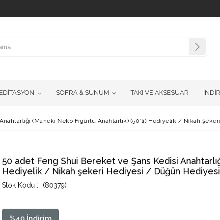
EDİTASYON
SOFRA & SUNUM
TAKI VE AKSESUAR
İNDİ
Anahtarlığı (Maneki Neko Figürlü Anahtarlık) (50'li) Hediyelik / Nikah şeke
50 adet Feng Shui Bereket ve Şans Kedisi Anahtarlığı
Hediyelik / Nikah şekeri Hediyesi / Düğün Hediyesi
(80379)
%
40
İndirim