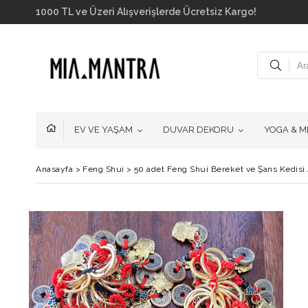
1000 TL ve Üzeri Alışverişlerde Ücretsiz Kargo!
EV VE YAŞAM
DUVAR DEKORU
YOGA & M
Anasayfa
>
Feng Shui
>
50 adet Feng Shui Bereket ve Şans Kedisi 