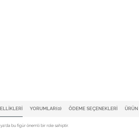
ELLIKLERI
YORUMLAR
(0)
ÖDEME SEÇENEKLERI
ÜRÜN 
a'da bu figür önemli bir role sahiptir.