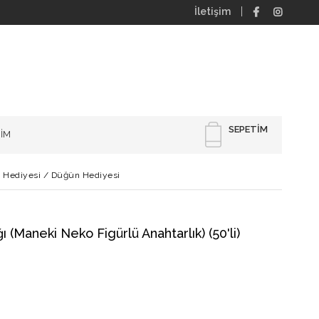
İletişim
SEPETIM
RİM
ri Hediyesi / Düğün Hediyesi
 (Maneki Neko Figürlü Anahtarlık) (50'li)