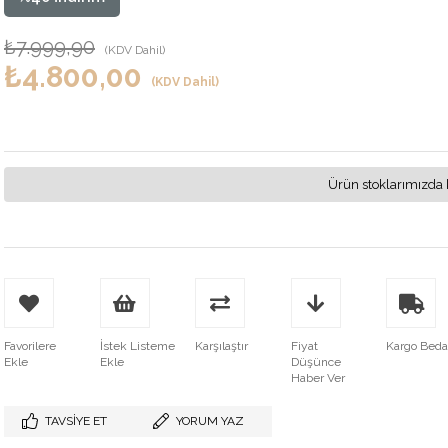
₺7.999,90
(KDV Dahil)
₺4.800,00
(KDV Dahil)
Ürün stoklarımızda 
Favorilere
İstek Listeme
Karşılaştır
Fiyat
Kargo Bed
Ekle
Ekle
Düşünce
Haber Ver
TAVSIYE ET
YORUM YAZ