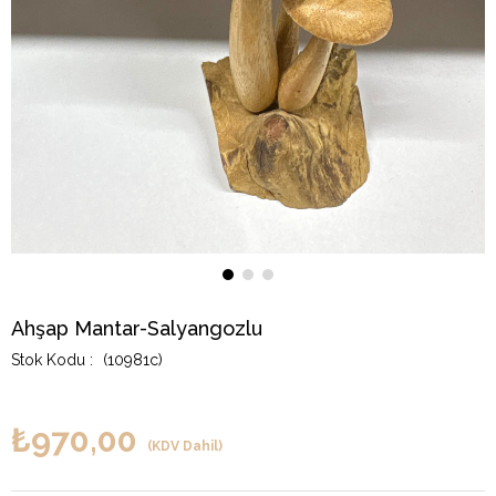
Ahşap Mantar-Salyangozlu
(10981c)
₺970,00
(KDV Dahil)