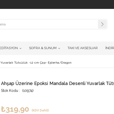
EDİTASYON
SOFRA & SUNUM
TAKI VE AKSESUAR
İNDİ
 Yuvarlak Tütsülük -12 cm Çap- Ejderha/Dragon
Ahşap Üzerine Epoksi Mandala Desenli Yuvarlak Tü
(10974)
₺319,90
(KDV Dahil)