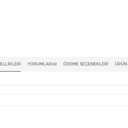
ELLIKLERI
YORUMLAR
(0)
ÖDEME SEÇENEKLERI
ÜRÜN 