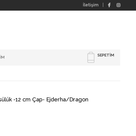
İletişim
SEPETIM
RİM
tsülük -12 cm Çap- Ejderha/Dragon