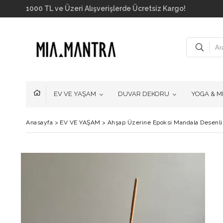
1000 TL ve Üzeri Alışverişlerde Ücretsiz Kargo!
EV VE YAŞAM
DUVAR DEKORU
YOGA & M
Anasayfa
>
EV VE YAŞAM
>
Ahşap Üzerine Epoksi Mandala Desenli