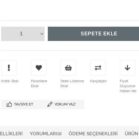
Kritik Stok
Favorilere
İstek Listeme
Karşılaştır
Fiyat
Ekle
Ekle
Düşünce
Haber Ver
TAVSIYE ET
YORUM YAZ
ELLIKLERI
YORUMLAR
(0)
ÖDEME SEÇENEKLERI
ÜRÜN 