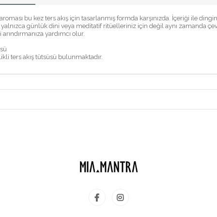
ası bu kez ters akış için tasarlanmış formda karşınızda. İçeriği ile dinginleşti
yalnızca günlük dini veya meditatif ritüelleriniz için değil aynı zamanda çevr
i arındırmanıza yardımcı olur.
tsü
kli ters akış tütsüsü bulunmaktadır.