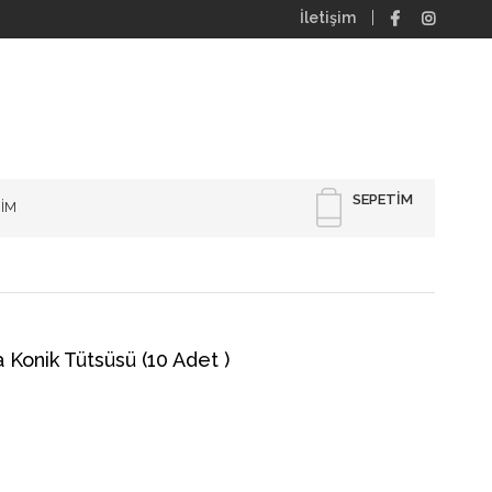
İletişim
SEPETIM
RİM
 Konik Tütsüsü (10 Adet )