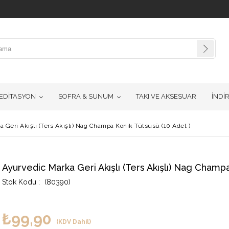
EDİTASYON
SOFRA & SUNUM
TAKI VE AKSESUAR
İNDİ
 Geri Akışlı (Ters Akışlı) Nag Champa Konik Tütsüsü (10 Adet )
Ayurvedic Marka Geri Akışlı (Ters Akışlı) Nag Champa
(80390)
₺99,90
(KDV Dahil)