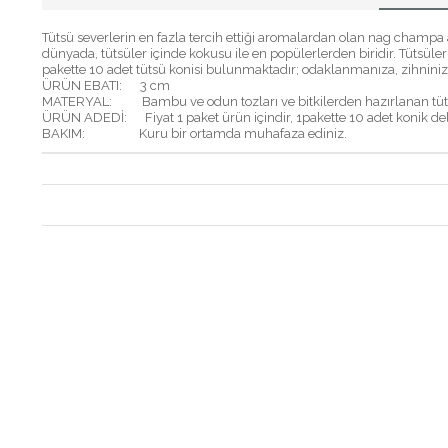
Tütsü severlerin en fazla tercih ettiği aromalardan olan nag champa arom
dünyada, tütsüler içinde kokusu ile en popülerlerden biridir. Tütsüler 
pakette 10 adet tütsü konisi bulunmaktadır; odaklanmanıza, zihniniz
ÜRÜN EBATI: 3
cm
MATERYAL: Bambu ve odun tozları ve bitkilerden hazırlanan tü
ÜRÜN ADEDİ: Fiyat 1 paket ürün içindir, 1pakette 10 adet konik deli
BAKIM: Kuru bir ortamda muhafaza ediniz.