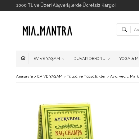
1000 TL ve Üzeri Alışverişlerde Ücretsiz Kargo!
EV VE YAŞAM
DUVAR DEKORU
YOGA & M
Anasayfa
>
EV VE YAŞAM
>
Tütsü ve Tütsülükler
>
Ayurvedic Marka