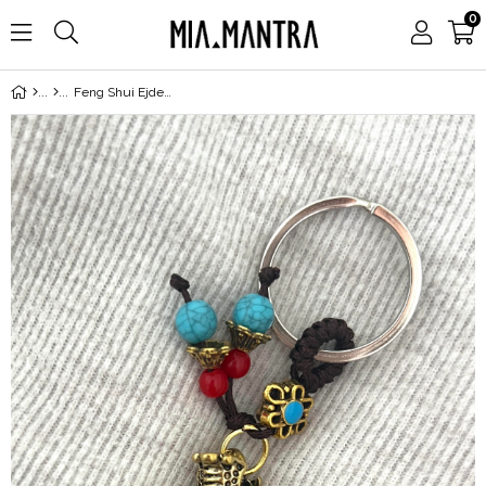
0
Feng Shui Ejderha Şeklinde Düdük Bereket ve Şans Kedisi Anahtarlığı (Ses Çıkarır Düdük)