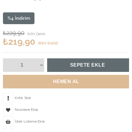
%
4
İndirim
₺229,90
(KDV Dahil)
₺219,90
(KDV Dahil)
Kritik Stok
Favorilere Ekle
İstek Listeme Ekle