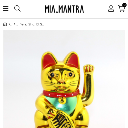
0
Feng Shui El Sallayan Bereket ve Şans Kedisi - Güneş Enerjili - Maneki Neko - 12 cm