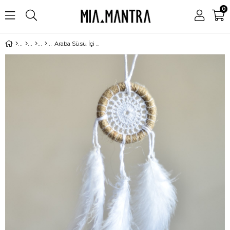
0
Araba Süsü İçi Örgülü Natürel Kasnaklı Rüya Kapanı (Çap 6 cm)