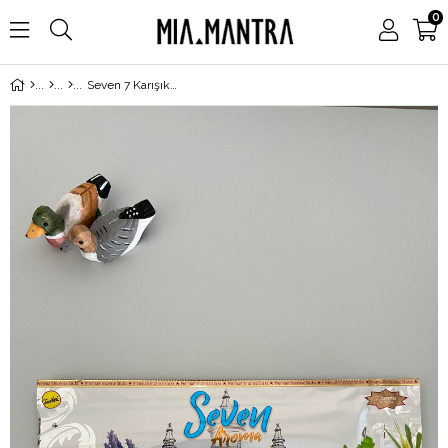
0
Seven 7 Karışık Aromadan Oluşan 35 Adet Çubuk Tütsü Seti